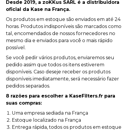
Desde 2019, a zoKKus SARL é a distribuidora
Nikon
Nikon
LIQUIDAÇÃO
LENTILLE MACRO
Filtros de 100mm
Canon RF
Kits e Porta-filtros
oficial da Kase na França.
Fuji
Sony
Acessórios
Canon EF
Filtros Circulares K150
Lentille Macro 77mm
Os produtos em estoque são enviados em até 24
Panasonic
Nikon Z
Filtros de 150mm
horas. Produtos indisponíveis são marcados como
tal, encomendados de nossos fornecedores no
Fuji G
Acessórios
mesmo dia e enviados para você o mais rápido
Fuji X
possível.
Hasselblad XCD
Se você pedir vários produtos, enviaremos seu
pedido assim que todos os itens estiverem
disponíveis. Caso deseje receber os produtos
disponíveis imediatamente, será necessário fazer
pedidos separados.
8 razões para escolher a KaseFilters.fr para
suas compras:
Uma empresa sediada na França
Estoque localizado na França
Entrega rápida, todos os produtos em estoque