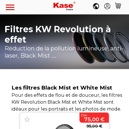
Filtres KW Revolution à
effet
Compte
Favoris
FR
Panier
Réduction de la pollution lumineuse, anti-
laser, Black Mist ....
CIRCULAIRES
REVOLUTION MAGNÉTIQUE
RECTANGULAIRES
Les filtres Black Mist et White Mist
Kits de filtres
100MM ARMOUR MAGNÉTIQUE
CLIP-IN
FILTRES A VISSER
Pour des effets de flou et de douceur, les filtres
Filtres à l'unité
Kits et Porte-filtres
KW Revolution Black Mist et White Mist sont
CLIP-IN
Filtres à effets
Filtres à l'unité
OBJECTIFS
100MM WOLVERINE
idéaux pour les portraits et les photos de mode.
Filtres circulaire Armour
FILTRES TELEOBJECTIFS
Bagues magnétiques
Fujifilm X100VI
Sony
Dès
REFLEX 200MM F5.6
Filtres 100mm
75,00 €
Kits et Porte-filtres
DRONE
Accessoires
Bagues de réduction
Canon
Canon
150MM K150
Accessoires
95,00 €
Filtres circulaire K9
Sony E