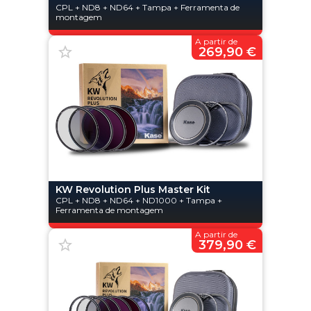
CPL + ND8 + ND64 + Tampa + Ferramenta de
montagem
A partir de
269,90 €
KW Revolution Plus Master Kit
CPL + ND8 + ND64 + ND1000 + Tampa +
Ferramenta de montagem
A partir de
379,90 €