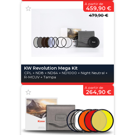
A partir de
459,90 €
479,90 €
KW Revolution Mega Kit
CPL + ND8 + ND64 + ND1000 + Night Neutral +
R-MCUV + Tampa
A partir de
264,90 €