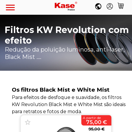
Filtros KW Revolution com
efeito
Conta
Favoritos
PT
Carrinho
Redução da poluição luminosa, anti-laser,
Black Mist ....
FILTROS CIRCULARES
REVOLUTION MAGNÉTICO
FILTROS RETANGULARES
Os filtros Black Mist e White Mist
Kits de Filtros
100MM ARMOUR MAGNÉTICO
CLIP-IN
FILTROS DE ROSCA
Para efeitos de desfoque e suavidade, os filtros
Filtros Individuais
Kits e Porta-filtros
KW Revolution Black Mist e White Mist são ideais
CLIP-IN
Filtros de Efeito
Filtros Individuais
LENTES
100MM WOLVERINE
para retratos e fotos de moda.
Filtros Circulares Armour
FILTROS PARA TELEOBJETIVA
Anéis Magnéticos
Fujifilm X100VI
Sony
A partir de
REFLEX 200MM F5.6
Filtros de 100mm
75,00 €
Kits e Porta-filtros
DRONE
Acessórios
Anéis Adaptadores
Canon
Canon
150MM K150
Acessórios
95,00 €
Filtros Circulares K9
Sony E