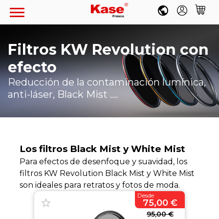
Filtros KW Revolution con
efecto
Cuenta
Favoritos
ES
Carrito
Reducción de la contaminación lumínica,
anti-láser, Black Mist ....
FILTROS CIRCULARES
REVOLUTION MAGNÉTICA
FILTROS RECTANGULARES
Los filtros Black Mist y White Mist
Kits de Filtros
100MM ARMOUR MAGNÉTICO
CLIP-IN
FILTROS ROSCADOS
Para efectos de desenfoque y suavidad, los
Filtros Individuales
Kits y Portafiltros
filtros KW Revolution Black Mist y White Mist
CLIP-IN
Filtros de Efecto
Filtros Individuales
LENTES
100MM WOLVERINE
son ideales para retratos y fotos de moda.
Filtros Circulares Armour
FILTROS TELEFOTO
Anillos Magnéticos
Fujifilm X100VI
Sony
Desde
REFLEX 200MM F5.6
Filtros de 100mm
75,00 €
Kits y Portafiltros
DRONE
Accesorios
Anillos Adaptadores
Canon
Canon
150MM K150
Accesorios
95,00 €
Filtros Circulares K9
Sony E